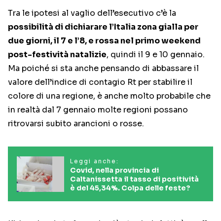
Tra le ipotesi al vaglio dell’esecutivo c’è la
possibilità di dichiarare l’Italia zona gialla per
due giorni, il 7 e l’8, e rossa nel primo weekend
post-festività natalizie
, quindi il 9 e 10 gennaio.
Ma poiché si sta anche pensando di abbassare il
valore dell’indice di contagio Rt per stabilire il
colore di una regione, è anche molto probabile che
in realtà dal 7 gennaio molte regioni possano
ritrovarsi subito arancioni o rosse.
Leggi anche:
Covid, nella provincia di
Caltanissetta il tasso di positività
è del 45,34%. Colpa delle feste?