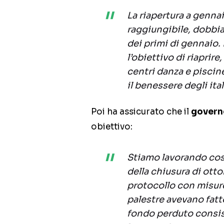
La riapertura a genna
raggiungibile, dobbi
dei primi di gennaio
l’obiettivo di riaprire
centri danza e piscine
il benessere degli ital
Poi ha assicurato che il
govern
obiettivo:
Stiamo lavorando cos
della chiusura di ot
protocollo con misure
palestre avevano fat
fondo perduto consist