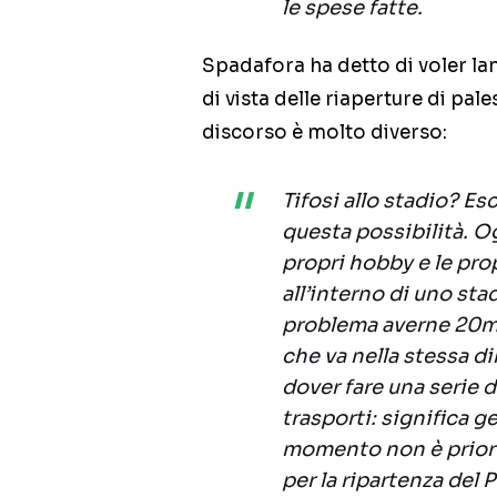
le spese fatte.
Spadafora ha detto di voler la
di vista delle riaperture di pale
discorso è molto diverso:
Tifosi allo stadio? E
questa possibilità. O
propri hobby e le prop
all’interno di uno sta
problema averne 20mil
che va nella stessa di
dover fare una serie di
trasporti: significa 
momento non è priorit
per la ripartenza del