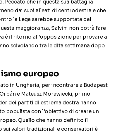
o. Peccato che in questa sua battaglia
eno dai suoi alleati di centrodestra e che
contro la Lega sarebbe supportata dal
questa maggioranza, Salvini non potrà fare
va è il ritorno all’opposizione per provare a
anno scivolando tra le dita settimana dopo
ulismo europeo
ugiato in Ungheria, per incontrare a Budapest
r Orbán e Mateusz Morawiecki, primo
ader dei partiti di estrema destra hanno
o populista con l’obiettivo di creare un
opeo. Quello che hanno definito il
ui valori tradizionali e conservatori è