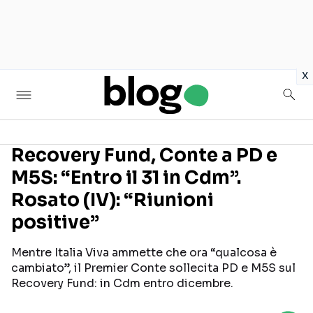
in
x
Recovery Fund, Conte a PD e
M5S: “Entro il 31 in Cdm”.
Seguici sui social
Rosato (IV): “Riunioni
positive”
Mentre Italia Viva ammette che ora “qualcosa è
cambiato”, il Premier Conte sollecita PD e M5S sul
Recovery Fund: in Cdm entro dicembre.