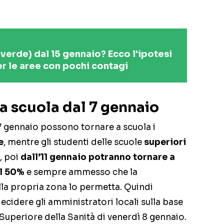
verde) dal 15 gennaio? Ecco l'ipotesi
r le aree con pochi contagi
a scuola dal 7 gennaio
7 gennaio possono tornare a scuola i
e
, mentre gli studenti delle scuole
superiori
, poi
dall’11 gennaio potranno tornare a
al 50%
e sempre ammesso che la
la propria zona lo permetta. Quindi
cidere gli amministratori locali sulla base
o Superiore della Sanità di venerdì 8 gennaio.