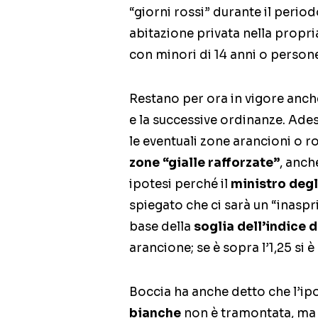
“giorni rossi” durante il period
abitazione privata nella propr
con minori di 14 anni o persone
Restano per ora in vigore anc
e la successive ordinanze. Ades
le eventuali zone arancioni o r
zone “gialle rafforzate”
, anch
ipotesi perché il
ministro degl
spiegato che ci sarà un “inaspri
base della
soglia dell’indice 
arancione; se è sopra l’1,25 si 
Boccia ha anche detto che l’ipo
bianche
non è tramontata, ma p