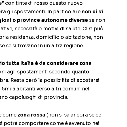
ne” con tinte di rosso questo nuovo
a gli spostamenti. In particolare
non ci si
gioni o province autonome diverse
se non
ive, necessità o motivi di salute. Ci si può
pria residenza, domicilio o abitazione, non
e se si trovano in un’altra regione.
o tutta Italia è da considerare zona
zioni agli spostamenti secondo quanto
e. Resta però la possibilità di spostarsi
mila abitanti verso altri comuni nel
ano capoluoghi di provincia.
te come
zona rossa
(non si sa ancora se ce
 si potrà comportare come è avvenuto nei