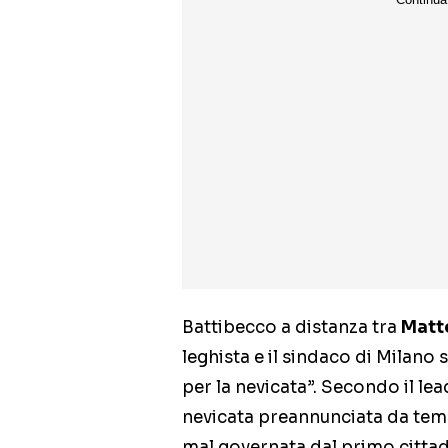
Battibecco a distanza tra
Matte
leghista e il sindaco di Milano
per la nevicata”. Secondo il lea
nevicata preannunciata da temp
mal governata dal primo cittad