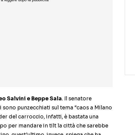
o Salvini e Beppe Sala
. Il senatore
 si sono punzecchiati sul tema “caos a Milano
der del carroccio, infatti, è bastata una
o per mandare in tilt la città che sarebbe
ino, quest’ultimo, invece, spiega che ha