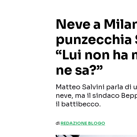
Neve a Milan
punzecchia S
“Lui non ha 
ne sa?”
Matteo Salvini parla di 
neve, ma il sindaco Bepp
il battibecco.
di
REDAZIONE BLOGO