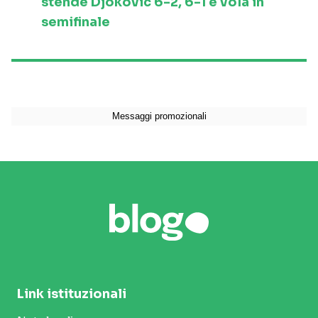
stende Djokovic 6-2, 6-1 e vola in
semifinale
Link istituzionali