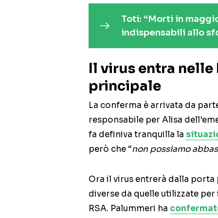
Toti: “Morti in maggi
indispensabili allo s
Il virus entra nell
principale
La conferma è arrivata da part
responsabile per Alisa dell’em
fa definiva tranquilla la
situazi
però che “
non possiamo abbassa
Ora il virus entrerà dalla porta
diverse da quelle utilizzate per 
RSA. Palummeri ha
confermato