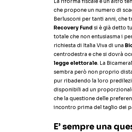
La riforma fiscale è un altro te
che propone un numero di scagli
Berlusconi per tanti anni, che tr
Recovery Fund
si è già detto t
totale che non entusiasma i pent
richiesta di Italia Viva di una
Bi
centrodestra e che si dovrà occ
legge elettorale
. La Bicamera
sembra però non proprio distant
pur ribadendo la loro predilez
disponibili ad un proporzionale
che la questione delle preferen
incontro prima del taglio dei 
E’ sempre una que