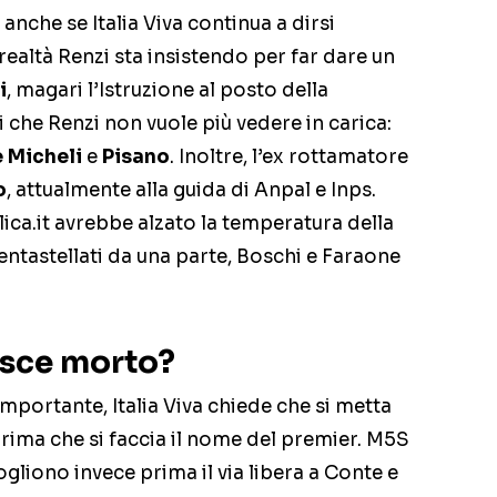
 anche se Italia Viva continua a dirsi
n realtà Renzi sta insistendo per far dare un
i
, magari l’Istruzione al posto della
ri che Renzi non vuole più vedere in carica:
 Micheli
e
Pisano
. Inoltre, l’ex rottamatore
o
, attualmente alla guida di Anpal e Inps.
ica.it avrebbe alzato la temperatura della
entastellati da una parte, Boschi e Faraone
asce morto?
ortante, Italia Viva chiede che si metta
ima che si faccia il nome del premier. M5S
 vogliono invece prima il via libera a Conte e