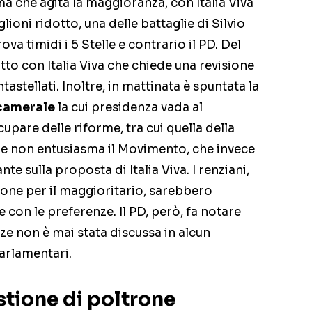
ma che agita la maggioranza, con Italia Viva
oni ridotto, una delle battaglie di Silvio
ova timidi i 5 Stelle e contrario il PD. Del
utto con Italia Viva che chiede una revisione
astellati. Inoltre, in mattinata è spuntata la
camerale
la cui presidenza vada al
upare delle riforme, tra cui quella della
le non entusiasma il Movimento, che invece
e sulla proposta di Italia Viva. I renziani,
ione per il maggioritario, sarebbero
 con le preferenze. Il PD, però, fa notare
ze non è mai stata discussa in alcun
parlamentari.
stione di poltrone