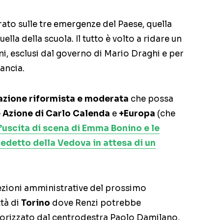
trato sulle tre emergenze del Paese, quella
lla della scuola. Il tutto è volto a ridare un
i, esclusi dal governo di Mario Draghi e per
pancia.
zione riformista e moderata
che possa
e
Azione di Carlo Calenda
e
+Europa
(che
l’uscita di scena di Emma Bonino e le
edetto della Vedova in attesa di un
lezioni amministrative del prossimo
ttà di
Torino
dove Renzi potrebbe
orizzato dal centrodestra Paolo Damilano,