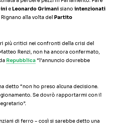
estinata a perdere pezzi in Parlamento. Pare
ini
e
Leonardo Grimani
siano
intenzionati
 Rignano alla volta del
Partito
più critici nei confronti della crisi del
 Matteo Renzi, non ha ancora confermato,
 da
Repubblica
“l’annuncio dovrebbe
 ha detto “non ho preso alcuna decisione.
 ragionamento. Se dovrò rapportarmi con il
segretario”.
nziani di ferro – così si sarebbe detto una