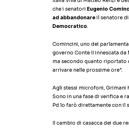
Italia Viva di Matteo Renzi è d
che i senatori
Eugenio Cominc
ad abbandonare
il senatore di
Democratico
.
Comincini, uno dei parlamentari 
governo Conte II innescata da
ma secondo quanto riportato
arrivare nelle prossime ore”.
Agli stessi microfoni, Grimani
Sono in una fase di verifica e
Pd lo farò direttamente con il 
Il cambio di casacca dei due re