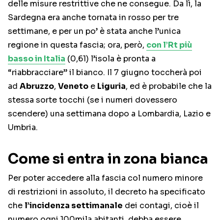
delle misure restrittive che ne consegue. Da lì, la
Sardegna era anche tornata in rosso per tre
settimane, e per un po’ è stata anche l’unica
regione in questa fascia; ora, però,
con l’Rt più
basso in Italia
(0,61) l’isola è pronta a
“riabbracciare” il bianco. Il 7 giugno toccherà poi
ad
Abruzzo
,
Veneto
e
Liguria
, ed è probabile che la
stessa sorte tocchi (se i numeri dovessero
scendere) una settimana dopo a Lombardia, Lazio e
Umbria.
Come si entra in zona bianca
Per poter accedere alla fascia col numero minore
di restrizioni in assoluto, il decreto ha specificato
che
l’incidenza settimanale
dei contagi, cioè il
numero ogni 100mila abitanti, debba essere