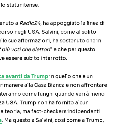
llo statunitense.
venuto a
Radio24
, ha appoggiato la linea di
corso negli USA. Salvini, come al solito
lle sue affermazioni, ha sostenuto che in
“
più voti che elettori
” e che per questo
ve essere subito interrotto.
ta avanti da Trump
in quello che è un
 rimanere alla Casa Bianca e non affrontare
unteranno come funghi quando verrà meno
nza USA. Trump non ha fornito alcun
a teoria, ma fact-checkers indipendenti
a
. Ma questo a Salvini, così come a Trump,