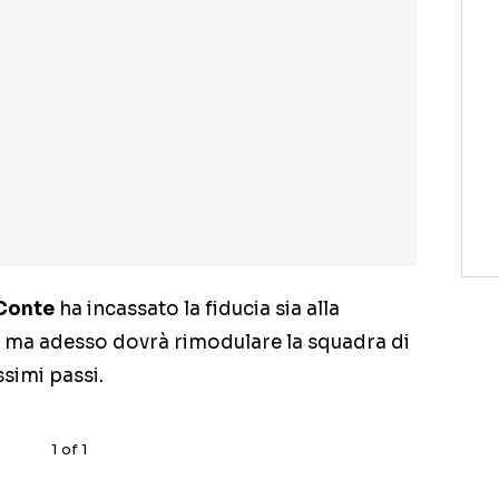
Conte
ha incassato la fiducia sia alla
), ma adesso dovrà rimodulare la squadra di
ssimi passi.
1
of
1