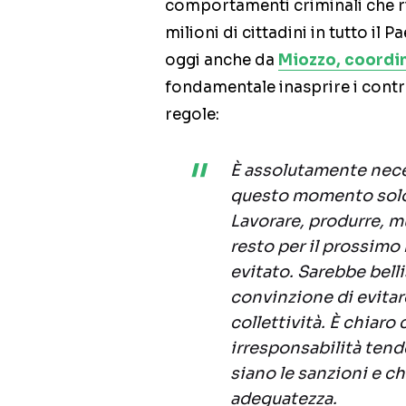
comportamenti criminali che risc
milioni di cittadini in tutto il
oggi anche da
Miozzo, coordi
fondamentale inasprire i control
regole:
È assolutamente neces
questo momento solo
Lavorare, produrre, mu
resto per il prossim
evitato. Sarebbe belli
convinzione di evitar
collettività. È chiaro
irresponsabilità tend
siano le sanzioni e c
adeguatezza.