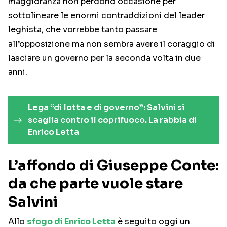
maggioranza non perdono occasione per
sottolineare le enormi contraddizioni del leader
leghista, che vorrebbe tanto passare
all’opposizione ma non sembra avere il coraggio di
lasciare un governo per la seconda volta in due
anni.
Lega “di lotta e di governo”: Salvini si
scaglia contro il coprifuoco. La rabbia di
Enrico Letta
L’affondo di Giuseppe Conte:
da che parte vuole stare
Salvini
Allo
sfogo di Enrico Letta
è seguito oggi un