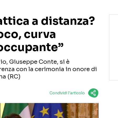
ttica a distanza?
oco, curva
occupante”
lio, Giuseppe Conte, si è
renza con la cerimonia in onore di
ena (RC)
Condividi l'articolo