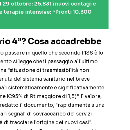
l 29 ottobre: 26.831 i nuovi contagi e
le terapie intensive: “Pronti 10.300
ario 4”? Cosa accadrebbe
co passare in quello che secondo l’ISS è lo
nto si legge che il passaggio all’ultimo
una “situazione di trasmissibilità non
tenuta del sistema sanitario nel breve
nali sistematicamente e significativamente
e IC95% di Rt maggiore di 1,5)”. Il valore,
 redatto il documento, “rapidamente a una
ari segnali di sovraccarico dei servizi
à di tracciare l’origine dei nuovi casi”.