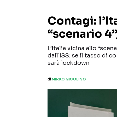
Contagi: l’It
“scenario 4”
L’Italia vicina allo “sc
dall’ISS: se il tasso di c
sarà lockdown
di
MIRKO NICOLINO