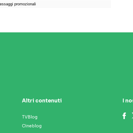
Altri contenuti
I no
TVBlog
Cineblog