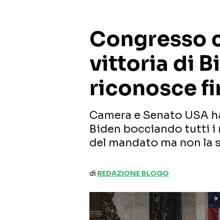
Congresso ce
vittoria di 
riconosce f
Camera e Senato USA han
Biden bocciando tutti i 
del mandato ma non la s
di
REDAZIONE BLOGO