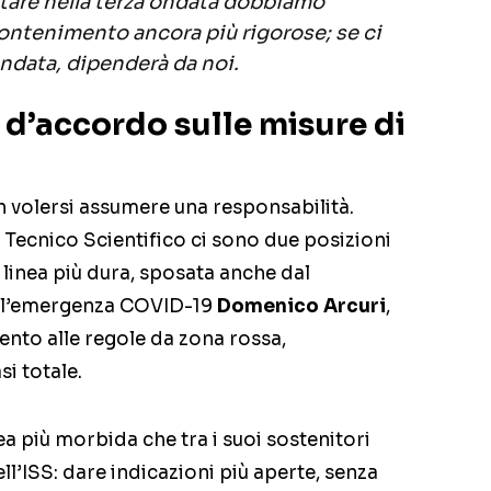
tare nella terza ondata dobbiamo
ontenimento ancora più rigorose; se ci
ondata, dipenderà da noi.
 d’accordo sulle misure di
n volersi assumere una responsabilità.
 Tecnico Scientifico ci sono due posizioni
a linea più dura, sposata anche dal
ll’emergenza COVID-19
Domenico Arcuri
,
ento alle regole da zona rossa,
i totale.
ea più morbida che tra i suoi sostenitori
ll’ISS: dare indicazioni più aperte, senza