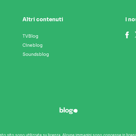
Altri contenuti
I no
TVBlog
Cineblog
Soundsblog
sto sito sono utilizzate su licenza. Alcune immagini sono concesse in licen