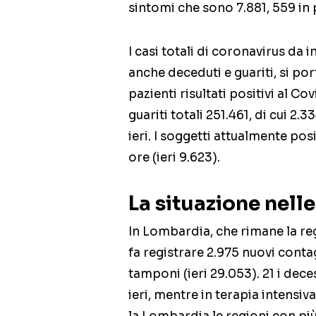
sintomi che sono 7.881, 559 in p
I casi totali di coronavirus da 
anche deceduti e guariti, si por
pazienti risultati positivi al Co
guariti totali 251.461, di cui 2.3
ieri. I soggetti attualmente posi
ore (ieri 9.623).
La situazione nelle
In Lombardia, che rimane la regi
fa registrare 2.975 nuovi contag
tamponi (ieri 29.053). 21 i deces
ieri, mentre in terapia intensiva