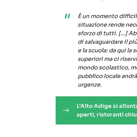
È un momento difficile
situazione rende nec
sforzo di tutti. […] A
di salvaguardare il più
e la scuola: da qui la 
superiori ma ci riserv
mondo scolastico, mon
pubblico locale andrà u
urgenze.
L’Alto Adige si allon
aperti, ristoranti chiu