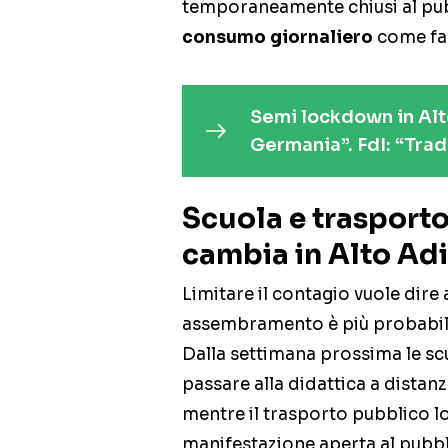
temporaneamente chiusi al pub
consumo giornaliero
come far
Semi lockdown in Al
Germania”. FdI: “Tradi
Scuola e trasporto
cambia in Alto Ad
Limitare il contagio vuole dire a
assembramento è più probabile
Dalla settimana prossima le scu
passare alla didattica a distan
mentre il trasporto pubblico lo
manifestazione aperta al pubbli