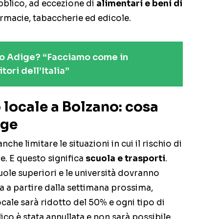
blico, ad eccezione di
alimentari e beni di
macie, tabaccherie ed edicole.
to Adige? “Facciamo come in
tori dell’Italia”
 locale a Bolzano: cosa
ige
nche limitare le situazioni in cui il rischio di
. E questo significa
scuola e trasporti
.
ole superiori e le università dovranno
za a partire dalla settimana prossima,
cale sarà ridotto del 50% e ogni tipo di
co è stata annullata e non sarà possibile