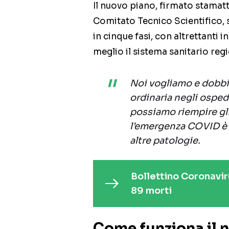
Il nuovo piano, firmato stamat
Comitato Tecnico Scientifico, 
in cinque fasi, con altrettanti i
meglio il sistema sanitario reg
Noi vogliamo e dobbia
ordinaria negli osped
possiamo riempire gli
l’emergenza COVID è l
altre patologie.
Bollettino Coronavir
89 morti
Come funziona il n