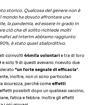
to storico. Qualcosa del genere non è
Il mondo ha dovuto affrontare una
ile, la pandemia, ed essere in grado in
re ciò che di solito richiede molti
’analisi ad interim abbiamo raggiunto
l 90%, è stato quasi sbalorditivo.
ti coinvolti
44mila volontari
e tra di loro
9 e solo 9 di questi avevano ricevuto due
siderato
“un forte segnale di efficacia
“.
te, inoltre, non ci sono particolari
la sicurezza, perché come
effetti
 effetti possibili dopo un qualsiasi vaccino,
ane, fatica e febbre. Inoltre gli effetti
a i più giovani.