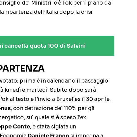
nsiglio dei Ministri: c’è l’ok per il piano da
a ripartenza dell’Italia dopo la crisi
ni cancella quota 100 di Salvini
IPARTENZA
votato: prima è in calendario il passaggio
irà lunedì e martedì. Subito dopo sarà
al testo e l’invio a Bruxelles il 30 aprile.
onus
, con detrazione del 110% per gli
ergetico, sul quale si è speso l’ex
eppe Conte
, è stata siglata un
l’Economia
Daniele Franco
si impegna a