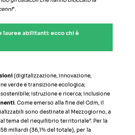
ndo gli ostacoli che hanno bloccato la
ecenni
“.
e lauree abilitanti: ecco chi è
sioni
(digitalizzazione, innovazione,
ione verde e transizione ecologica;
sostenibile; istruzione e ricerca; inclusione
nenti
. Come emerso alla fine del Cdm, il
rializzabili sono destinate al Mezzogiorno, a
l tema del riequilibrio territoriale”. Per la
58 miliardi (36,1% del totale), per la