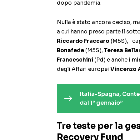
dopo pandemia.
Nulla è stato ancora deciso, ma
a cui hanno preso parte il sott
Riccardo Fraccaro
(M5S), i c
Bonafede
(M5S),
Teresa Bell
Franceschini
(Pd) e anche i mi
degli Affari europei
Vincenzo
Italia-Spagna, Conte
dal 1° gennaio”
Tre teste per la ge
Recovery Fund