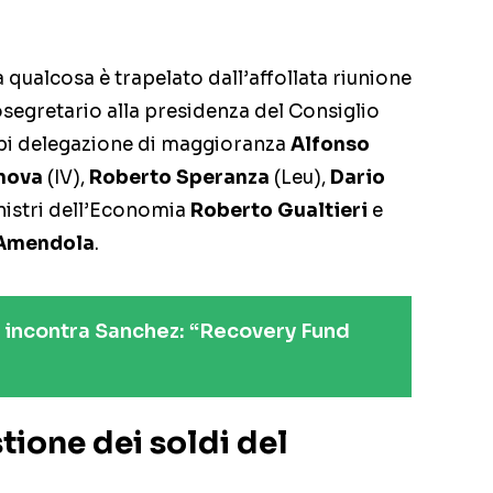
 qualcosa è trapelato dall’affollata riunione
osegretario alla presidenza del Consiglio
api delegazione di maggioranza
Alfonso
anova
(IV),
Roberto Speranza
(Leu),
Dario
nistri dell’Economia
Roberto Gualtieri
e
 Amendola
.
 incontra Sanchez: “Recovery Fund
stione dei soldi del