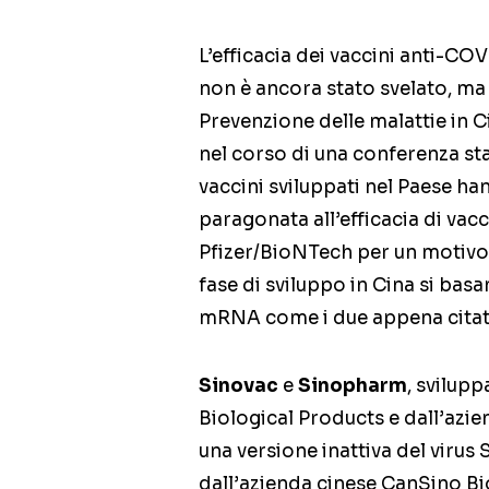
L’efficacia dei vaccini anti-CO
non è ancora stato svelato, ma 
Prevenzione delle malattie in C
nel corso di una conferenza st
vaccini sviluppati nel Paese ha
paragonata all’efficacia di va
Pfizer/BioNTech per un motivo m
fase di sviluppo in Cina si basa
mRNA come i due appena citat
Sinovac
e
Sinopharm
, svilupp
Biological Products e dall’azi
una versione inattiva del viru
dall’azienda cinese CanSino Bio