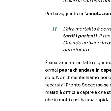
malattia che curo nei 
Poi ha aggiunto un’
annotazion
L’alta mortalità è corr
tardi i pazienti
, li t
Quando arrivano in os
deteriorato.
È sicuramente un fatto signifi
ormai
paura di andare in osp
sole. Non dimentichiamo poi che
recarsi al Pronto Soccorso se 
malati è difficile capire a che s
che in molti casi ha una rapid