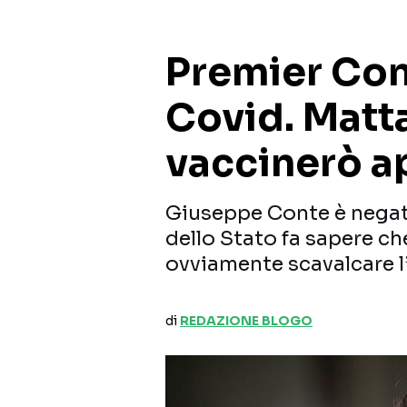
Premier Con
Covid. Matta
vaccinerò a
Giuseppe Conte è negati
dello Stato fa sapere ch
ovviamente scavalcare l’
di
REDAZIONE BLOGO