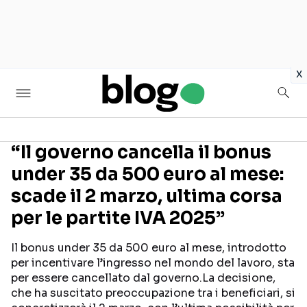
in
x
“Il governo cancella il bonus
under 35 da 500 euro al mese:
Seguici sui social
scade il 2 marzo, ultima corsa
per le partite IVA 2025”
Il bonus under 35 da 500 euro al mese, introdotto
per incentivare l’ingresso nel mondo del lavoro, sta
per essere cancellato dal governo.La decisione,
che ha suscitato preoccupazione tra i beneficiari, si