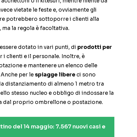
racchettoni o il kitesurf, mentre niente da
nvece vietate le feste e, ovviamente gli
e potrebbero sottoporre i clienti alla
ma la regola è facoltativa.
ssere dotato in vari punti, di
prodotti per
 i clienti e il personale. Inoltre, è
enotazione e mantenere un elenco delle
 Anche per le
spiagge libere
ci sono
 da distanziamento di almeno 1 metro tra
llo stesso nucleo e obbligo di indossare la
a dal proprio ombrellone o postazione.
ttino del 14 maggio: 7.567 nuovi casi e