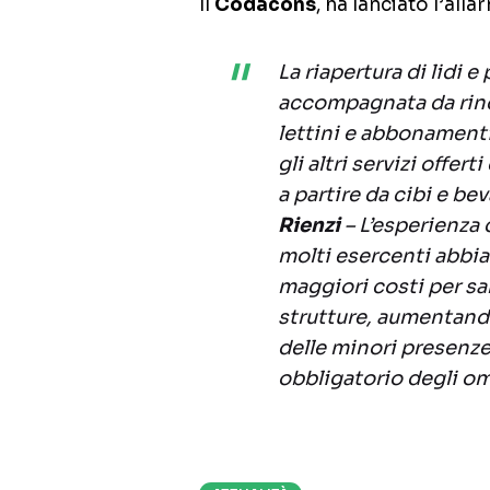
Il
Codacons
, ha lanciato l’alla
La riapertura di lidi 
accompagnata da rinca
lettini e abbonamenti
gli altri servizi offert
a partire da cibi e be
Rienzi
– L’esperienza
molti esercenti abbia
maggiori costi per sa
strutture, aumentando 
delle minori presenze
obbligatorio degli om