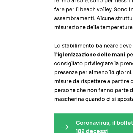
fermo al sole, sono permessi i 
fare per il beach volley. Sono i
assembramenti. Alcune struttur
misurazione della temperatura, 
Lo stabilimento balneare deve e
l’igienizzazione delle mani
per
consigliato privilegiare la pr
presenze per almeno 14 giorni.
misure da rispettare a partire
persone che non fanno parte de
mascherina quando ci si spost
Coronavirus, il bolle
182 decessi