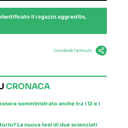
 identificato il ragazzo aggredito,
Condividi l'articolo
SU
CRONACA
 essere somministrato anche tra i 12 e i
orio? La nuova tesi di due scienziati