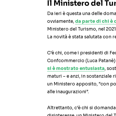
Il Ministero del T
Da ieri è questa una delle doma
ovviamente,
da parte di chi è
Ministero del Turismo, nel 202
La novità è stata salutata con r
C’è chi, come i presidenti di 
Confcommercio (Luca Patanè) o
si è mostrato entusiasta
, sos
maturi – e anzi, in sostanziale
un Ministero apposito, “con port
alle inaugurazioni”.
Altrettanto, c’è chi si domand
disinteresse, un Ministero del 