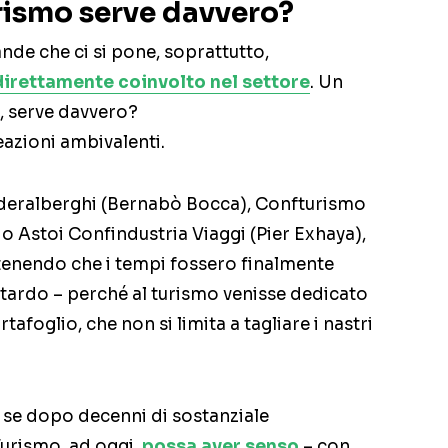
urismo serve davvero?
nde che ci si pone, soprattutto,
 direttamente coinvolto nel settore
. Un
1, serve davvero?
eazioni ambivalenti.
Federalberghi (Bernabò Bocca), Confturismo
 Astoi Confindustria Viaggi (Pier Exhaya),
tenendo che i tempi fossero finalmente
 ritardo – perché al turismo venisse dedicato
afoglio, che non si limita a tagliare i nastri
a se dopo decenni di sostanziale
Turismo, ad oggi,
possa aver senso
– con