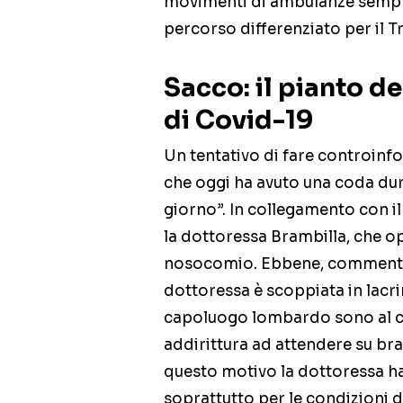
movimenti di ambulanze sempl
percorso differenziato per il Tr
Sacco: il pianto de
di Covid-19
Un tentativo di fare controinf
che oggi ha avuto una coda dur
giorno”. In collegamento con il 
la dottoressa Brambilla, che o
nosocomio. Ebbene, commentand
dottoressa è scoppiata in lacr
capoluogo lombardo sono al col
addirittura ad attendere su br
questo motivo la dottoressa ha 
soprattutto per le condizioni di