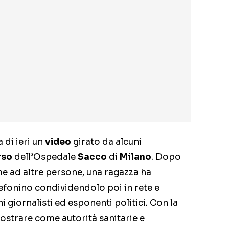
 di ieri un
video
girato da alcuni
rso
dell’Ospedale
Sacco
di
Milano
. Dopo
me ad altre persone, una ragazza ha
lefonino condividendolo poi in rete e
iornalisti ed esponenti politici. Con la
mostrare come autorità sanitarie e