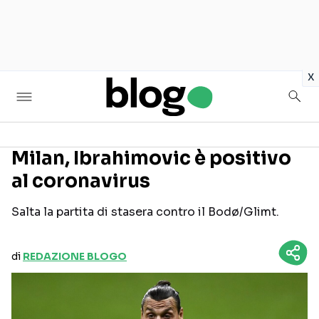
in
x
Milan, Ibrahimovic è positivo
al coronavirus
Seguici sui social
Salta la partita di stasera contro il Bodø/Glimt.
di
REDAZIONE BLOGO