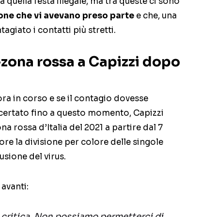
 quella festa illegale, ma tra queste ci sono
sone che vi avevano preso parte
e che, una
agiato i contatti più stretti.
-zona rossa a Capizzi dopo
ra in corso e se il contagio dovesse
accertato fino a questo momento, Capizzi
a rossa d’Italia del 2021 a partire dal 7
re la divisione per colore delle singole
fusione del virus.
 avanti:
 critica. Non possiamo permetterci di