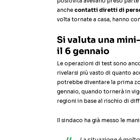
positività avevano preso parte a
anche
contatti diretti di per
volta tornate a casa, hanno cont
Si valuta una mini
il 6 gennaio
Le operazioni di test sono anco
rivelarsi più vasto di quanto 
potrebbe diventare la prima zon
gennaio, quando tornerà in vigo
regioni in base al rischio di dif
Il sindaco ha già messo le mani
La situazione è molto