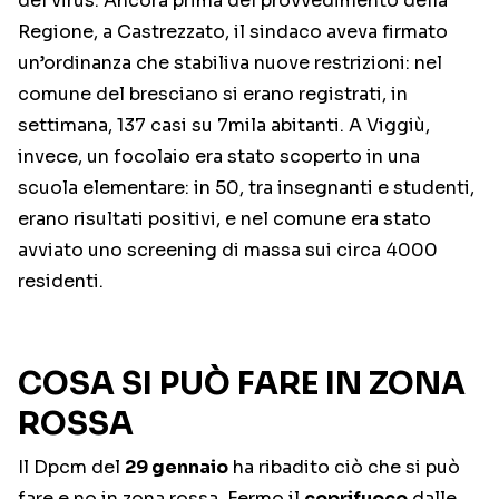
del virus. Ancora prima del provvedimento della
Regione, a Castrezzato, il sindaco aveva firmato
un’ordinanza che stabiliva nuove restrizioni: nel
comune del bresciano si erano registrati, in
settimana, 137 casi su 7mila abitanti. A Viggiù,
invece, un focolaio era stato scoperto in una
scuola elementare: in 50, tra insegnanti e studenti,
erano risultati positivi, e nel comune era stato
avviato uno screening di massa sui circa 4000
residenti.
COSA SI PUÒ FARE IN ZONA
ROSSA
Il Dpcm del
29 gennaio
ha ribadito ciò che si può
fare e no in zona rossa. Fermo il
coprifuoco
dalle