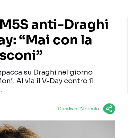
 M5S anti-Draghi
ay: “Mai con la
usconi”
 spacca su Draghi nel giorno
oni. Al via il V-Day contro il
.
Condividi l'articolo