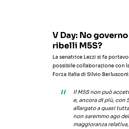
V Day: No governo
ribelli M5S?
La senatrice Lezzi si fa portav
possibile collaborazione con la
Forza Italia di Silvio Berlusconi
Il M5S non può accett
e, ancora di più, con 
allargato a quasi tutt
non saremmo ago dell
maggioranza relativa