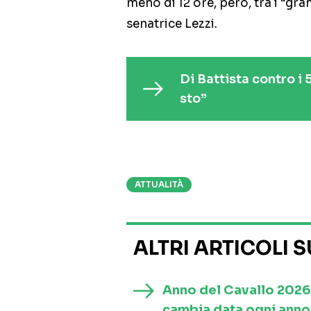
meno di 12 ore, però, tra i “gra
senatrice Lezzi.
Di Battista contro i 
sto”
ATTUALITÀ
ALTRI ARTICOLI 
Anno del Cavallo 2026
cambia data ogni anno 