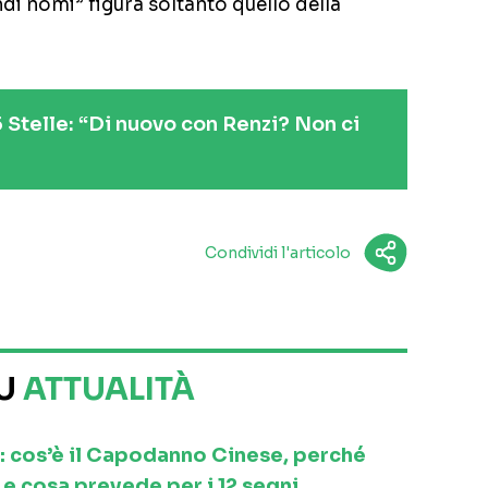
ndi nomi” figura soltanto quello della
5 Stelle: “Di nuovo con Renzi? Non ci
Condividi l'articolo
SU
ATTUALITÀ
: cos’è il Capodanno Cinese, perché
e cosa prevede per i 12 segni