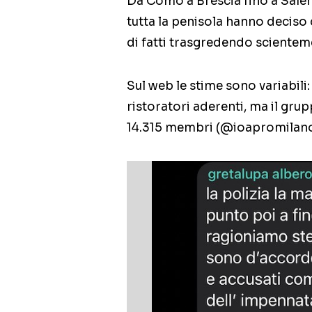
Da Como a Brescia fino a Salerno
tutta la penisola hanno deciso
di fatti trasgredendo scientem
Sul web le stime sono variabili:
ristoratori aderenti, ma il g
14.315 membri (@ioapromilano