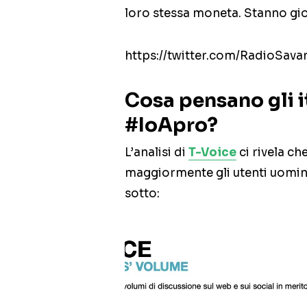
loro stessa moneta. Stanno gio
https://twitter.com/RadioSav
Cosa pensano gli it
#IoApro?
L’analisi di
T-Voice
ci rivela c
maggiormente gli utenti uomini
sotto: