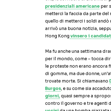
presidenziali americane
per s
metterci la faccia da parte del
quello di metterci i soldi andò
arrivò una buona notizia, seppur
Hong Kong
vinsero i candida
Ma fu anche una settimana dramm
per il mondo, come – tocca dir
le proteste non erano ancora fin
di gomma, ma due donne, un’at
trovate morte. Si chiamavano
Burgos
, e su come sia accadut
giorni,
quasi sempre a spropos
contro il governo e tre agenti 
uccisi
da una bomba piazzata 