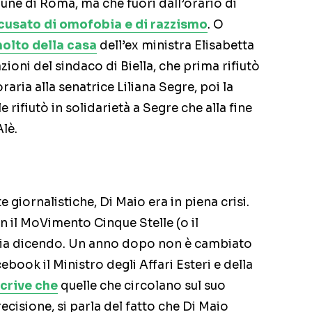
une di Roma, ma che fuori dall’orario di
cusato di omofobia e di razzismo
. O
olto della casa
dell’ex ministra Elisabetta
ioni del sindaco di Biella, che prima rifiutò
raria alla senatrice Liliana Segre, poi la
le rifiutò in solidarietà a Segre che alla fine
Alè.
e giornalistiche, Di Maio era in piena crisi.
n il MoVimento Cinque Stelle (o il
 via dicendo. Un anno dopo non è cambiato
cebook il Ministro degli Affari Esteri e della
crive che
quelle che circolano sul suo
ecisione, si parla del fatto che Di Maio