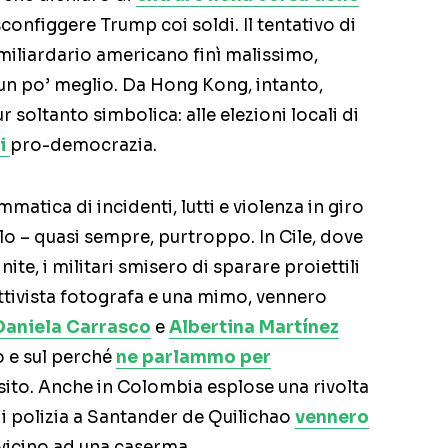
configgere Trump coi soldi. Il tentativo di
 miliardario americano finì malissimo,
 un po’ meglio. Da Hong Kong, intanto,
 soltanto simbolica: alle elezioni locali di
ti
pro-democrazia.
atica di incidenti, lutti e violenza in giro
lo – quasi sempre, purtroppo. In Cile, dove
ite, i militari smisero di sparare proiettili
tivista fotografa e una mimo, vennero
Daniela Carrasco
e
Albertina Martínez
o e sul perché
ne parlammo per
ito. Anche in Colombia esplose una rivolta
di polizia a Santander de Quilichao
vennero
vicino ad una caserma.