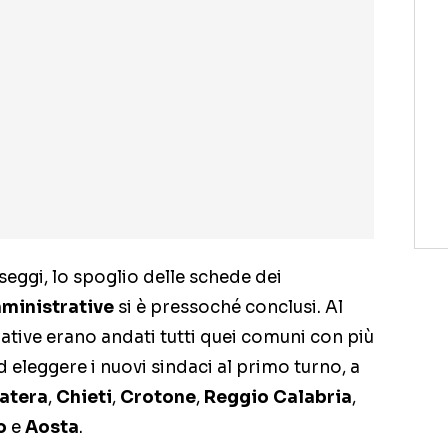
seggi, lo spoglio delle schede dei
mministrative
si è pressoché conclusi. Al
tive erano andati tutti quei comuni con più
ad eleggere i nuovi sindaci al primo turno, a
atera
,
Chieti
,
Crotone
,
Reggio Calabria
,
o
e
Aosta
.