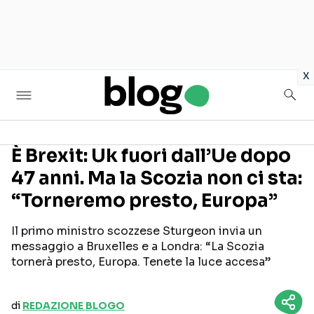
in
x
È Brexit: Uk fuori dall’Ue dopo
47 anni. Ma la Scozia non ci sta:
Seguici sui social
“Torneremo presto, Europa”
Il primo ministro scozzese Sturgeon invia un
messaggio a Bruxelles e a Londra: “La Scozia
tornerà presto, Europa. Tenete la luce accesa”
di
REDAZIONE BLOGO