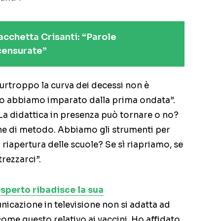
acchetta Crisanti: “Parole
 censurate”
urtroppo la curva dei decessi non è
. Lo abbiamo imparato dalla prima ondata”.
 La didattica in presenza può tornare o no?
ne di metodo. Abbiamo gli strumenti per
a riapertura delle scuole? Se sì riapriamo, se
rezzarci”.
esperto ribadisce la sua
nicazione in televisione non si adatta ad
ome questo relativo ai vaccini. Ho affidato