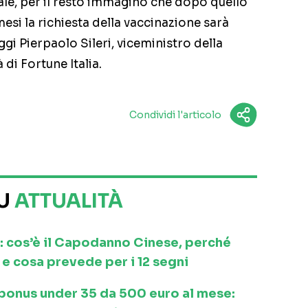
ale, per il resto immagino che dopo quello
 mesi la richiesta della vaccinazione sarà
i Pierpaolo Sileri, viceministro della
 di Fortune Italia.
Condividi l'articolo
SU
ATTUALITÀ
: cos’è il Capodanno Cinese, perché
e cosa prevede per i 12 segni
l bonus under 35 da 500 euro al mese: