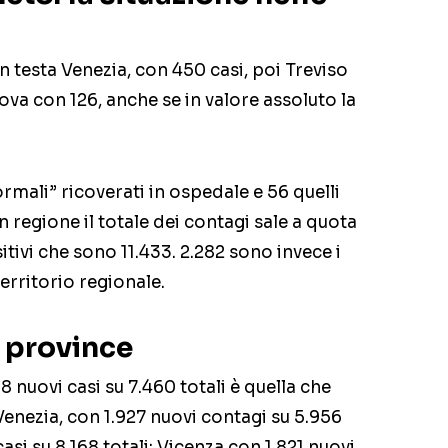
 in testa Venezia, con 450 casi, poi Treviso
va con 126, anche se in valore assoluto la
rmali” ricoverati in ospedale e 56 quelli
In regione il totale dei contagi sale a quota
itivi che sono 11.433. 2.282 sono invece i
erritorio regionale.
e province
8 nuovi casi su 7.460 totali è quella che
enezia, con 1.927 nuovi contagi su 5.956
casi su 8.168 totali; Vicenza con 1.821 nuovi