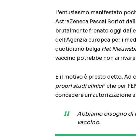
L’entusiasmo manifestato pochi
AstraZeneca Pascal Soriot dal
brutalmente frenato oggi dalle
dell’Agenzia europea per i medic
quotidiano belga
Het Nieuwsb
vaccino potrebbe non arrivare 
E il motivo è presto detto. Ad 
propri studi clinici
” che per l’
concedere un’autorizzazione a
Abbiamo bisogno di da
vaccino.