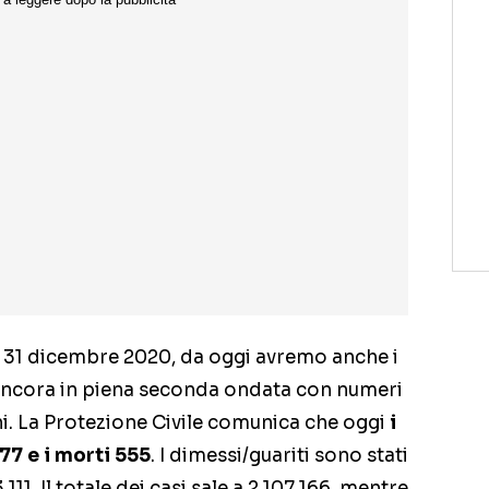
s 31 dicembre 2020, da oggi avremo anche i
 ancora in piena seconda ondata con numeri
i. La Protezione Civile comunica che oggi
i
77 e i morti 555
. I dimessi/guariti sono stati
.111. Il totale dei casi sale a 2.107.166, mentre