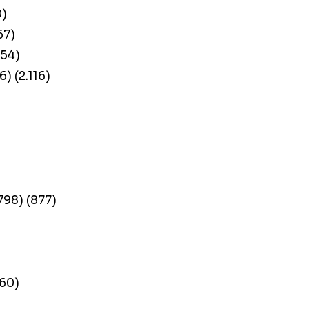
0)
67)
554)
) (2.116)
.798) (877)
260)