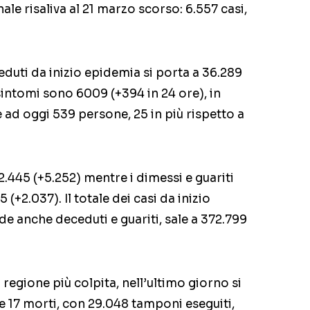
nale risaliva al 21 marzo scorso: 6.557 casi,
eceduti da inizio epidemia si porta a 36.289
 sintomi sono 6
009 (+394 in 24 ore),
in
e ad oggi 539 persone, 25 in più rispetto a
2.445 (+5.252) mentre i dimessi e guariti
(+2.037). Il totale dei casi da inizio
 anche deceduti e guariti, sale a 372.799
regione più colpita, nell’ultimo giorno si
e 17 morti, con 29.048 tamponi eseguiti,