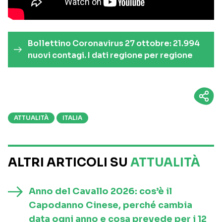
Bollettino Coronavirus 27 ottobre: 21.994
nuovi contagi. I dati regione per regione
ATTUALITÀ
ITALIA
ALTRI ARTICOLI SU
ATTUALITÀ
Anno del Cavallo 2026: cos’è il
Capodanno Cinese, perché cambia
data ogni anno e cosa prevede per i 12