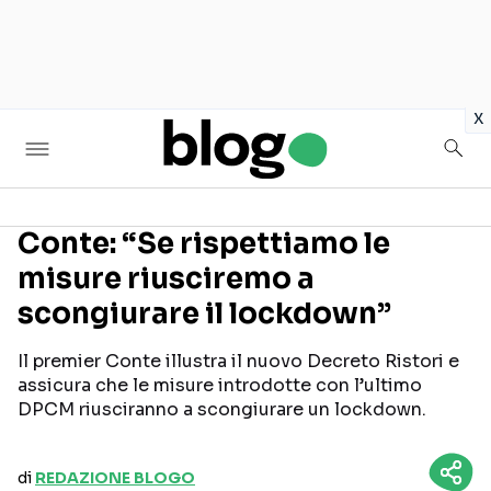
in
x
Conte: “Se rispettiamo le
misure riusciremo a
Seguici sui social
scongiurare il lockdown”
Il premier Conte illustra il nuovo Decreto Ristori e
assicura che le misure introdotte con l’ultimo
DPCM riusciranno a scongiurare un lockdown.
di
REDAZIONE BLOGO