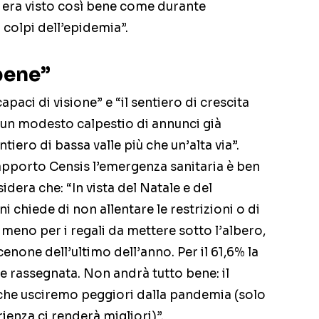
i era visto così bene come durante
 colpi dell’epidemia”.
bene”
paci di visione” e “il sentiero di crescita
 un modesto calpestio di annunci già
tiero di bassa valle più che un’alta via”.
porto Censis l’emergenza sanitaria è ben
nsidera che: “In vista del Natale e del
i chiede di non allentare le restrizioni o di
 meno per i regali da mettere sotto l’albero,
 cenone dell’ultimo dell’anno. Per il 61,6% la
e rassegnata. Non andrà tutto bene: il
o che usciremo peggiori dalla pandemia (solo
ienza ci renderà migliori)”.