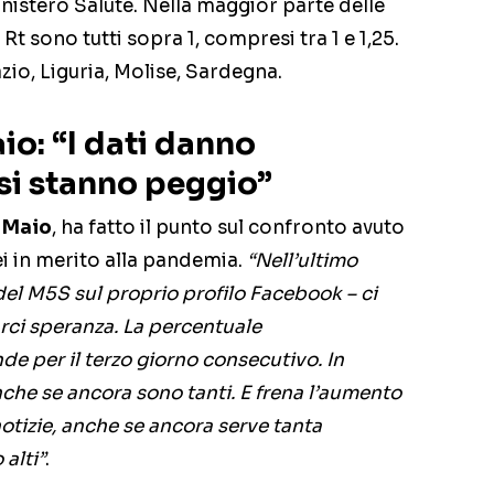
inistero Salute. Nella maggior parte delle
 Rt sono tutti sopra 1, compresi tra 1 e 1,25.
azio, Liguria, Molise, Sardegna.
io: “I dati danno
esi stanno peggio”
i Maio
, ha fatto il punto sul confronto avuto
ei in merito alla pandemia.
“Nell’ultimo
 del M5S sul proprio profilo Facebook – ci
rci speranza. La percentuale
de per il terzo giorno consecutivo. In
nche se ancora sono tanti. E frena l’aumento
notizie, anche se ancora serve tanta
alti”
.