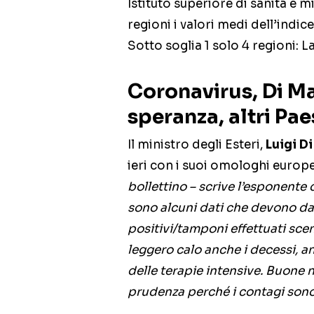
Istituto superiore di sanità e m
regioni i valori medi dell’indice
Sotto soglia 1 solo 4 regioni: L
Coronavirus, Di Ma
speranza, altri Pa
Il ministro degli Esteri,
Luigi D
ieri con i suoi omologhi europ
bollettino – scrive l’esponente
sono alcuni dati che devono da
positivi/tamponi effettuati scen
leggero calo anche i decessi, a
delle terapie intensive. Buone 
prudenza perché i contagi sono 