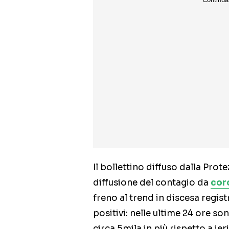
Il bollettino diffuso dalla Prote
diffusione del contagio da
cor
freno al trend in discesa regist
positivi: nelle ultime 24 ore so
circa 5mila in più rispetto a i