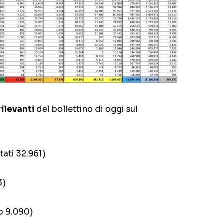
rilevanti
del bollettino di oggi sul
tati 32.961)
3)
no 9.090)